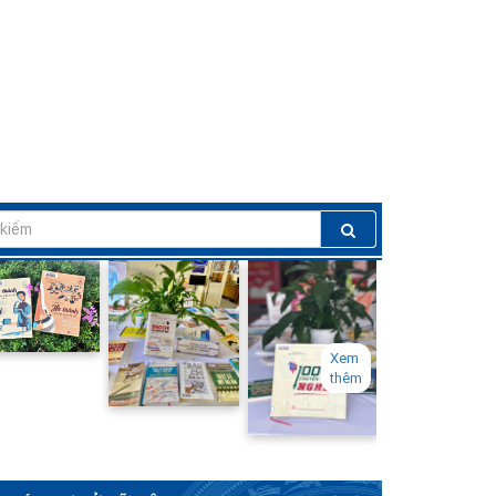
liệu kỷ niệm 79 năm ngày Thương
binh liệt sỹ (27/7/1947 - 27/7/2026)
13/07/2026
Giới thiệu tác phẩm “Mãi mãi tuổi hai
mươi” nhân kỷ niệm 79 năm ngày
Thương binh liệt sỹ (27/7/1947 -
27/7/2026)
13/07/2026
Giới thiệu sách “Tuổi trẻ bất khuất –
nhà lao thiếu nhi Đà Lạt ngày ấy”
13/07/2026
Xem
thêm
Giới thiệu cuốn sách “Cây cam ngọt
của tôi” - Khi tuổi thơ cũng biết đau
và biết yêu thương
07/07/2026
Từ “Người đọc” đến “Chủ thể đấu