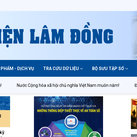
 PHẨM - DỊCH VỤ
TRA CỨU DỮ LIỆU
BỘ SƯU TẬP SỐ
Nước Cộng hòa xã hội chủ nghĩa Việt Nam muôn năm!
Đảng Cộn