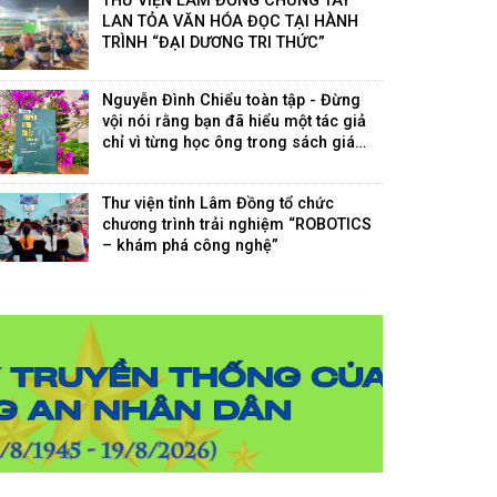
THƯ VIỆN LÂM ĐỒNG CHUNG TAY
LAN TỎA VĂN HÓA ĐỌC TẠI HÀNH
TRÌNH “ĐẠI DƯƠNG TRI THỨC”
19/07/2026
Nguyễn Đình Chiểu toàn tập - Đừng
vội nói rằng bạn đã hiểu một tác giả
chỉ vì từng học ông trong sách giáo
khoa
17/07/2026
Thư viện tỉnh Lâm Đồng tổ chức
chương trình trải nghiệm “ROBOTICS
– khám phá công nghệ”
15/07/2026
THƯ NGỎ KÊU GỌI ĐỒNG HÀNH
THỰC HIỆN "CHIẾN DỊCH 500 NGÀY
ĐÊM" TÌM KIẾM, QUY TẬP VÀ XÁC
ĐỊNH DANH TÍNH HÀI CỐT LIỆT SĨ
14/07/2026
Thư viện tỉnh Lâm Đồng trưng bày tài