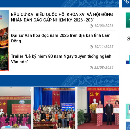
BẦU CỬ ĐẠI BIỂU QUỐC HỘI KHÓA XVI VÀ HỘI ĐỒNG
NHÂN DÂN CÁC CẤP NHIỆM KỲ 2026 -2031
10/03/2026
Đại sứ Văn hóa đọc năm 2025 trên địa bàn tỉnh Lâm
Đồng
10/11/2025
Trailer ''Lễ kỷ niệm 80 năm Ngày truyền thống ngành
Văn hóa"
22/08/2025
Cùng em tìm hiểu Hoàng Sa - Trường Sa
28/07/2025
Giới thiệu sách: Cách mạng tháng Tám năm 1945 (Sự
kiện, hình ảnh và ký ức)
25/07/2025