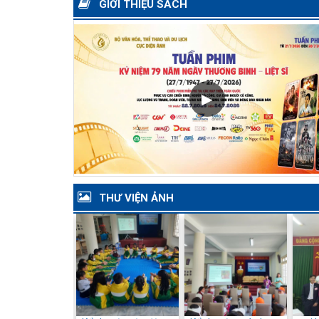
GIỚI THIỆU SÁCH
▶
THƯ VIỆN ẢNH