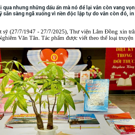
 qua nhưng những dấu ấn mà nó để lại vẫn còn vang vọn
 sẵn sàng ngã xuống vì nền độc lập tự do vẫn còn đó, in
ệt sỹ (27/7/1947 -
27/7/2025), Thư viện
Lâm Đồng
xin
tr
Nghiêm Văn Tân. Tác phẩm được viết theo thể loại truyện