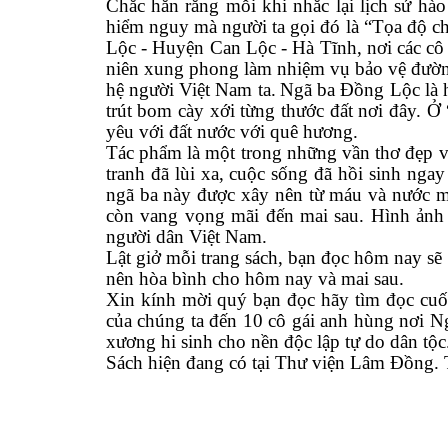
Chắc hẳn rằng mỗi khi nhắc lại lịch sử h
hiểm nguy mà người ta gọi đó là “Tọa độ c
Lộc - Huyện Can Lộc - Hà Tĩnh
, n
ơi các c
niên xung phong làm nhiệm vụ bảo vệ đường 
hệ người Việt Nam ta.
Ngã ba Đồng Lộc là 
trút bom cày xới từng thước đất nơi đây. Ở
yêu với đất nước với quê hương.
Tác phẩm
là một trong những vần thơ đẹp 
tranh đã lùi xa, cuộc sống đã hồi sinh nga
ngã ba này được xây nên từ máu và nước mắ
còn vang vọng mãi đến mai sau. Hình ảnh
người dân Việt Nam.
Lật
giở mỗi trang sách, bạn đọc hôm nay sẽ
nên hòa bình cho hôm nay và mai sau.
Xin
kính
mời quý bạn đọc hãy tìm đọc cu
của chúng ta đến 10 cô gái anh hùng nơi Ng
xương hi sinh cho nền độc lập tự do dân tộc
Sách hiện đang có tại Thư viện
Lâm Đồng
.