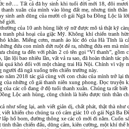
ức nở…. Tất cả đã hy sinh khi tuổi đời mới 18, đôi mươi -
i thanh xuân của mình vào lòng đất mẹ
, nhưng tinh thần
h
y
sinh anh dũng của mười cô gái Ngã ba Đồng Lộc là lời t
hế giới.
hường của 10 anh hùng liệt sỹ nữ được mô tả thật kỹ càn
 tranh phá hoại của giặc Mỹ. Không khí chiến tranh hừn
khó khăn. Miếng cơm, manh áo lúc đó của Hà Tĩnh là cả
 những đứa con mình dứt ruột đẻ ra, những đứa em mà mìn
ưa chúng ta đến với phần 2 có tên gọi “Vĩ thanh”, gồm 
 lặn lội bao nhiêu lần, vất vả ra sao, đã hoàn thành tác ph
ài quá khó đối với một chàng trai Hà Nội. Chính vì vậy m
 người đã ngã xuống trên chiến trường này.
ào năm 2018 tác giả cùng với con cháu của mình trở lại 
ũng của những cô gái thanh niên xung phong. Đọc truyện 
 của các cô đang ở độ tuổi thanh xuân. Chúng ta rất biế
Đồng Lộc anh hùng, cũng chính là hiểu được tinh thần ch
như sống lại, anh viết giản dị, chất phát, thật thà như 
g viết khiến cho chúng ta có cảm giác 10 cô gái Ngã Ba 
ờ lấp hố bom, đường thông xe các cô mới đi nằm. Cuốn s
t tinh thần chiến đấu, dũng cảm, kiên cường, một khí thế h