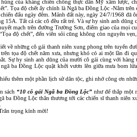
ào hùng của kháng chiến chống thực dân Mỹ xâm lược, 
hết”. Tọa độ chết ấy chính là Ngã ba Đồng Lộc -Nằm tr
ô chiến đấu ngày đêm
. Mảnh đất này, ngày 24/7/1968 đã ô
15A. Tất cả các cô đều rất trẻ. Và sự hy sinh anh dũng c
huyết mạch trên đường Trường Sơn, điểm giao của mọi c
 “Tọa độ chết”, đến viên sỏi cũng không còn nguyên vẹn,
viết về những cô gái thanh niên xung phong trên tuyến đ
y trên tọa độ chết năm xưa, nhưng khó có ai một lần đi
t. Sự hy sinh anh dũng của mười cô gái cùng với hàng tr
 ngã ba Đồng Lộc quật khởi vươn lên giữa mưa bom lử
 hiểu thêm một phần lịch sử dân tộc, ghi nhớ công ơn nhữ
ốn sách
“10 cô gái Ngã ba Đồng Lộc”
như để thắp một n
ã ba Đồng Lộc thân thương tới các chiến sĩ thanh niên 
.
 Trân
trọng kính mời!