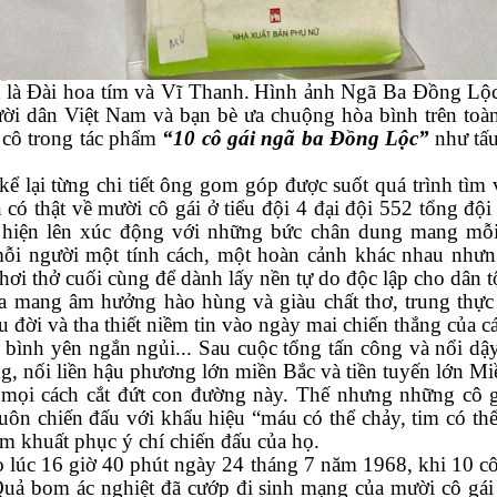
n
là Đài hoa tím
và Vĩ Thanh.
Hình ảnh Ngã Ba Đồng Lộc 
ười dân Việt Nam và bạn bè ưa chuộng hòa bình trên toà
c cô trong tác phẩm
“
10 cô gái ngã ba Đồng
Lộc
”
như tấu
 kể lại từng chi tiết ông gom góp được suốt quá trình tì
ó thật về mười cô gái ở tiểu đội 4 đại đội 552 tổng độ
 hiện lên xúc động với những bức chân dung mang mỗi
i người một tính cách, một hoàn cảnh khác nhau nhưng
hơi thở cuối cùng để dành lấy nền tự do độc lập cho dân t
a mang âm hưởng hào hùng và giàu chất thơ, trung thực v
 đời và tha thiết niềm tin vào ngày mai chiến thắng của c
bình yên ngắn ngủi... Sau cuộc tổng tấn công và nổi d
g, nối liền hậu phương lớn miền Bắc và tiền tuyến lớn M
 mọi cách cắt đứt con đường này. Thế nhưng những cô
uôn chiến đấu với khẩu hiệu “máu có thể chảy, tim có 
m khuất phục ý chí chiến đấu của họ.
o lúc 16 giờ 40 phút
ngày 24 tháng 7 năm 1968, khi 10 cô 
uả bom ác nghiệt đã cướp đi sinh mạng của mười cô gái 