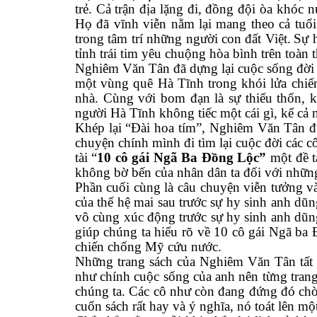
trẻ
.
Cả trận địa lặng đi, đồng đội òa khóc n
Họ đã vĩnh viễn nằm lại mang theo cả tuổ
trong tâm trí những người con đất Việt.
Sự 
tỉnh trái tim yêu chuộng hòa bình trên toàn t
Nghiêm Văn Tân đã dựng lại cuộc sống đời t
một vùng quê Hà Tĩnh trong khói lửa chiến
nhà. Cùng với bom đạn là sự thiếu thốn, 
người Hà Tĩnh không tiếc một cái gì, kể cả
Khép lại “Đài hoa tím”, Nghiêm Văn Tân đ
chuyện chính mình đi tìm lại cuộc đời các cô,
tài “
10 cô gái Ngã Ba Đồng Lộc”
một đề t
không bờ bến của nhân dân ta đối với những
Phần cuối cùng là câu chuyện viễn tưởng v
của thế hệ mai sau trước sự hy sinh anh d
vô cùng xúc động trước sự hy sinh anh dũng
giúp chúng ta hiểu rõ về 10 cô gái Ngã ba 
chiến chống Mỹ cứu nước.
Những trang sách của Nghiêm Văn Tân tất cả 
như chính cuộc sống của anh nên từng tran
chúng ta. Các cô như còn đang đứng đó ch
cuốn sách rất hay và ý nghĩa, nó toát lên mộ