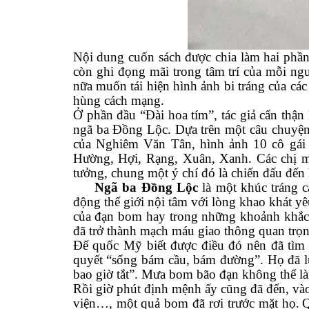
Nội dung
cuốn sách được chia làm hai phầ
còn ghi đọng mãi trong tâm trí của mỗi ng
nữa muốn tái hiện hình ảnh bi tráng của cá
hùng cách mạng.
Ở phần đầu “Đài hoa
tím”, tác giả cẩn thận
ngã ba Đồng Lộc. Dựa trên một câu chuyện c
của Nghiêm Văn Tân, hình ảnh 10 cô gái
Hường, Hợi, Rạng, Xuân, Xanh. Các chị mỗ
tưởng, chung một ý chí đó là chiến đấu đến 
Ngã ba Ðồng Lộc
là một khúc tráng c
động thế giới nội tâm với lòng khao khát yêu
của đạn bom hay trong những khoảnh khắc 
đã trở thành mạch máu giao thông quan trọn
Đế quốc Mỹ biết được điều đó nên đã tìm
quyết “sống bám cầu, bám đường”. Họ đã l
bao giờ tắt”. Mưa bom bão đạn không thể là
Rồi giờ phút định mệnh ấy cũng đã đến, và
viện…, một quả bom đã rơi trước mặt họ.
Q