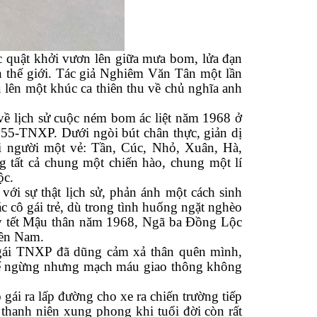
quật khởi vươn lên giữa mưa bom, lửa đạn
n thế giới. Tác giả Nghiêm Văn Tân một lần
 lên một khúc ca thiên thu về chủ nghĩa anh
m về lịch sử cuộc ném bom ác liệt năm 1968 ở
i 55-TNXP. Dưới ngòi bút chân thực, giản dị
 người một vẻ: Tần, Cúc, Nhỏ, Xuân, Hà,
 tất cả chung một chiến hào, chung một lí
ộc.
ới sự thật lịch sử, phản ánh một cách sinh
ác cô gái trẻ, dù trong tình huống ngặt nghèo
ậy tết Mậu thân năm 1968, Ngã ba Đồng Lộc
iền Nam.
 gái TNXP đã dũng cảm xả thân quên mình,
thể ngừng nhưng mạch máu giao thông không
gái ra lấp đường cho xe ra chiến trường tiếp
thanh niên xung phong khi tuổi đời còn rất