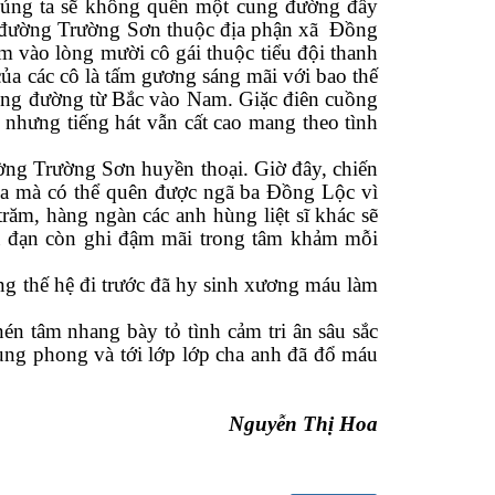
chúng ta sẽ không quên một cung đường đầy
ên đường Trường Sơn thuộc địa phận xã Đồng
m vào lòng mười cô gái thuộc tiểu đội thanh
ủa các cô là tấm gương sáng mãi với bao thế
ung đường từ Bắc vào Nam. Giặc điên cuồng
 nhưng tiếng hát vẫn cất cao mang theo tình
ường Trường Sơn huyền thoại
.
Giờ đây, chiến
 qua mà có thể quên được ngã ba Đồng Lộc vì
ăm, hàng ngàn các anh hùng liệt sĩ khác sẽ
a đạn còn ghi đậm mãi trong tâm khảm mỗi
ng thế hệ đi trước đã hy sinh xương máu làm
én tâm nhang bày tỏ tình cảm tri ân sâu sắc
xung phong và tới lớp lớp cha anh đã đổ máu
Nguyễn Thị Hoa