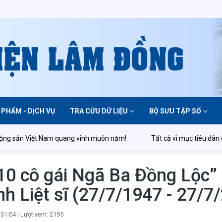
 PHẨM - DỊCH VỤ
TRA CỨU DỮ LIỆU
BỘ SƯU TẬP SỐ
t Nam quang vinh muôn năm!
Tất cả vì mục tiêu dân giàu, nước 
“10 cô gái Ngã Ba Đồng Lộc”
 Liệt sĩ (27/7/1947 - 27/7
:31:04
|
Lượt xem: 2195