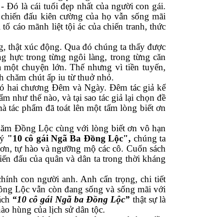
 Đó là cái tuổi đẹp nhất của người con gái.
 chiến đấu kiên cường của họ vẫn sống mãi
ố cáo mãnh liệt tội ác của chiến tranh, thức
g, thật xúc động. Qua đó chúng ta thấy được
g hực trong từng ngôi làng, trong từng căn
 một chuyện lớn. Thế nhưng vì tiền tuyến,
h chăm chút ấp iu từ thuở nhỏ.
có hai chương Đêm và Ngày. Đêm tác giả kể
ẩm như thế nào, và tại sao tác giả lại chọn đề
à tác phẩm đã toát lên một tấm lòng biết ơn
thăm Đồng Lộc cùng với lòng biết ơn vô hạn
ký
"10 cô gái Ngã Ba Đồng Lộc",
chúng ta
t ơn, tự hào và ngưỡng mộ các cô. Cuốn sách
iến đấu của quân và dân ta trong thời kháng
chính con người anh. Anh cẩn trọng, chi tiết
Đồng Lộc vẫn còn đang sống và sống mãi với
ách
“10 cô gái Ngã ba Đồng Lộc”
thật sự là
ào hùng của lịch sử dân tộc.