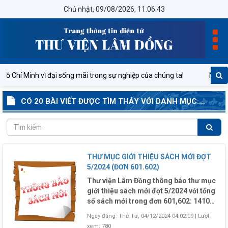
Chủ nhật, 09/08/2026, 11:06:44
ồ Chí Minh vĩ đại sống mãi trong sự nghiệp của chúng ta!
Nước Cộ
CÓ 20 BÀI VIẾT ĐƯỢC TÌM THẤY VỚI DANH MỤC:
THÔNG BÁO SÁCH MỚI
THƯ MỤC GIỚI THIỆU SÁCH MỚI ĐỢT
5/2024 (ĐƠN 601.602)
Thư viện Lâm Đồng thông báo thư mục
giới thiệu sách mới đợt 5/2024 với tổng
số sách mới trong đơn 601,602: 1410
bản (Trong đó: Kho Đọc: 366 bản, Kho
Ngày đăng: Thứ Tư, 04/12/2024 04:02:09
|
Lượt
Mượn: 518 bản ; Kho Tra Cứu: 14 bản;
xem: 780