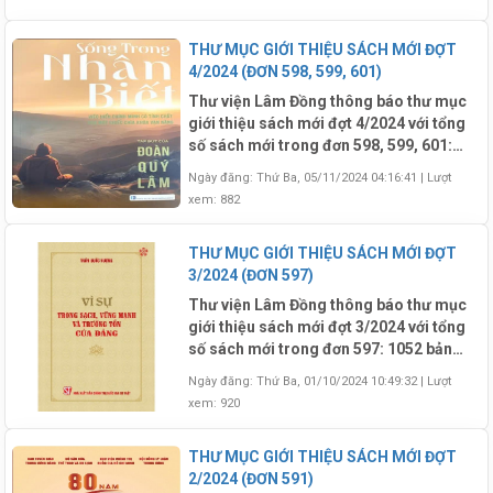
Kho Thiếu Nhi: 209 bản; Kho Lưu Động:
303 bản)
THƯ MỤC GIỚI THIỆU SÁCH MỚI ĐỢT
4/2024 (ĐƠN 598, 599, 601)
Thư viện Lâm Đồng thông báo thư mục
giới thiệu sách mới đợt 4/2024 với tổng
số sách mới trong đơn 598, 599, 601:
1269 bản (Trong đó: Kho Đọc: 340 bản,
Ngày đăng: Thứ Ba, 05/11/2024 04:16:41
|
Lượt
Kho Mượn: 424 bản ; Kho Tra Cứu: 32
xem: 882
bản; Kho Thiếu Nhi: 132 bản; Kho Lưu
Động: 336 bản; Kho Địa chí: 3 bản; Kho
THƯ MỤC GIỚI THIỆU SÁCH MỚI ĐỢT
Ngoại Văn: 2 bản)
3/2024 (ĐƠN 597)
Thư viện Lâm Đồng thông báo thư mục
giới thiệu sách mới đợt 3/2024 với tổng
số sách mới trong đơn 597: 1052 bản
(Trong đó: Kho Đọc: 236 bản, Kho
Ngày đăng: Thứ Ba, 01/10/2024 10:49:32
|
Lượt
Mượn: 399 bản ; Kho Tra Cứu: 13 bản;
xem: 920
Kho Thiếu Nhi: 146 bản; Kho Lưu Động:
258 bản)
THƯ MỤC GIỚI THIỆU SÁCH MỚI ĐỢT
2/2024 (ĐƠN 591)