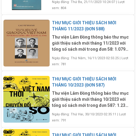
Ngày đăng: Thứ Ba, 21/11/2023 10:24:07
|
Lượt
Mượn: 111 ; Kho Tra Cứu: 3 bản; Kho
xem: 804
Thiếu Nhi: 86; Kho Lưu Động: 111)
THƯ MỤC GIỚI THIỆU SÁCH MỚI
THÁNG 11/2023 (ĐƠN 588)
Thư viện Lâm Đồng thông báo thư mục
giới thiệu sách mới tháng 11/2023 với
tổng số sách mới trong đơn 58: 1.079
bản (Trong đó: Kho Đọc: 175 bản, Kho
Ngày đăng: Thứ Năm, 16/11/2023 02:55:25
|
Lượt
Mượn: 249 ; Kho Tra Cứu: 12 bản; Kho
xem: 781
Thiếu Nhi: 322; Kho Lưu Động: 321 )
THƯ MỤC GIỚI THIỆU SÁCH MỚI
THÁNG 10/2023 (ĐƠN 587)
Thư viện Lâm Đồng thông báo thư mục
giới thiệu sách mới tháng 10/2023 với
tổng số sách mới trong đơn 587: 1.233
bản (Trong đó: Kho Đọc: 144 bản, Kho
Ngày đăng: Thứ Hai, 30/10/2023 02:35:11
|
Lượt
Mượn: 170 ; Kho Tra Cứu: 8 bản; Kho
xem: 791
Thiếu Nhi: 554; Kho Lưu Động: 357)
THƯ MỤC GIỚI THIỆU SÁCH MỚI