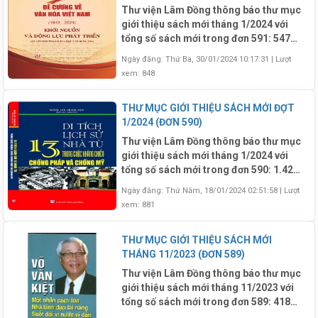
Thư viện Lâm Đồng thông báo thư mục
giới thiệu sách mới tháng 1/2024 với
tổng số sách mới trong đơn 591: 547
bản (Trong đó: Kho Đọc: 161 bản, Kho
Ngày đăng: Thứ Ba, 30/01/2024 10:17:31
|
Lượt
Mượn: 204 ; Kho Tra Cứu: 6 bản; Kho
xem: 848
Ngoại văn: 29 bản; Kho Lưu Động:
147bản)
THƯ MỤC GIỚI THIỆU SÁCH MỚI ĐỢT
1/2024 (ĐƠN 590)
Thư viện Lâm Đồng thông báo thư mục
giới thiệu sách mới tháng 1/2024 với
tổng số sách mới trong đơn 590: 1.421
bản (Trong đó: Kho Đọc: 365 bản, Kho
Ngày đăng: Thứ Năm, 18/01/2024 02:51:58
|
Lượt
Mượn: 566 ; Kho Tra Cứu: 15 bản; Kho
xem: 881
Thiếu Nhi: 224; Kho Lưu Động: 251)
THƯ MỤC GIỚI THIỆU SÁCH MỚI
THÁNG 11/2023 (ĐƠN 589)
Thư viện Lâm Đồng thông báo thư mục
giới thiệu sách mới tháng 11/2023 với
tổng số sách mới trong đơn 589: 418
bản (Trong đó: Kho Đọc: 107 bản, Kho