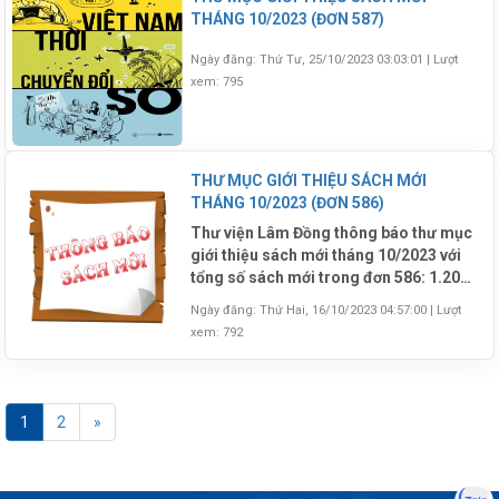
THÁNG 10/2023 (ĐƠN 587)
Ngày đăng: Thứ Tư, 25/10/2023 03:03:01
|
Lượt
xem: 795
THƯ MỤC GIỚI THIỆU SÁCH MỚI
THÁNG 10/2023 (ĐƠN 586)
Thư viện Lâm Đồng thông báo thư mục
giới thiệu sách mới tháng 10/2023 với
tổng số sách mới trong đơn 586: 1.205
bản (Trong đó: Kho Đọc: 322 bản, Kho
Ngày đăng: Thứ Hai, 16/10/2023 04:57:00
|
Lượt
Mượn: 434; Kho Tra Cứu: 9 bản; Kho
xem: 792
Thiếu Nhi: 153; Kho Lưu Động: 287)
1
2
»