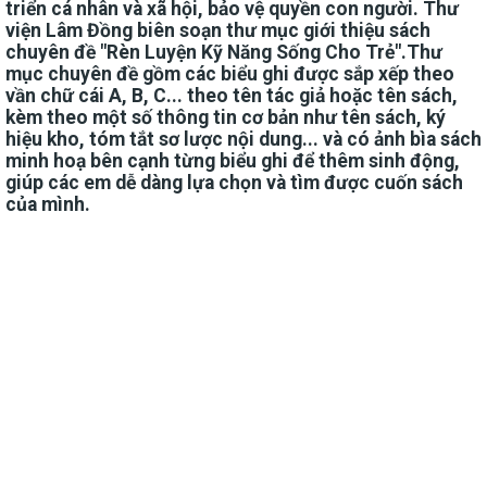
triển cá nhân và xã hội, bảo vệ quyền con người. Thư
viện Lâm Đồng biên soạn thư mục giới thiệu sách
chuyên đề "Rèn Luyện Kỹ Năng Sống Cho Trẻ".Thư
mục chuyên đề gồm các biểu ghi được sắp xếp theo
vần chữ cái A, B, C... theo tên tác giả hoặc tên sách,
kèm theo một số thông tin cơ bản như tên sách, ký
hiệu kho, tóm tắt sơ lược nội dung... và có ảnh bìa sách
minh hoạ bên cạnh từng biểu ghi để thêm sinh động,
giúp các em dễ dàng lựa chọn và tìm được cuốn sách
của mình.