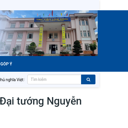
GÓP Ý
nghĩa Việt Nam muôn năm!
Đảng Cộng sản Việt Nam quang vinh
 Đại tướng Nguyễn