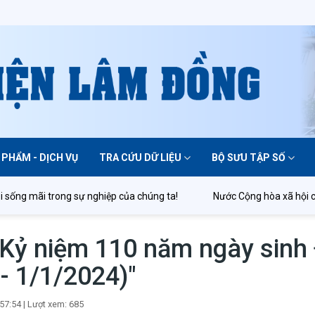
 PHẨM - DỊCH VỤ
TRA CỨU DỮ LIỆU
BỘ SƯU TẬP SỐ
ống mãi trong sự nghiệp của chúng ta!
Nước Cộng hòa xã hội chủ 
Kỷ niệm 110 năm ngày sinh
- 1/1/2024)"
57:54
|
Lượt xem: 685