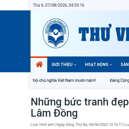
Thứ 6, 07/08/2026, 04:50:22
GIỚI THIỆU
HOẠT ĐỘNG
SẢN
n Việt Nam quang vinh muôn năm!
Tất cả vì mục tiêu dân giàu,
Những bức tranh đẹp t
Lâm Đồng
Loại: Hình ảnh
|
Ngày đăng: Thứ Ba, 09/06/2020 10:16:17
|
Lư