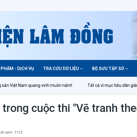
 PHẨM - DỊCH VỤ
TRA CỨU DỮ LIỆU
BỘ SƯU TẬP SỐ
 nước mạnh, dân chủ, công bằng, văn minh!
Vinh quang đời đời th
rong cuộc thi "Vẽ tranh the
ợt xem: 1112