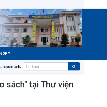
GÓP Ý
uộc về dân tộc Việt Nam văn hiến và anh hùng!
o sách" tại Thư viện