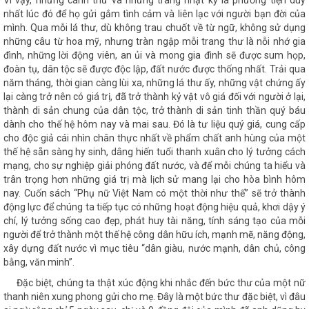
nhất lúc đó để họ gửi gắm tình cảm và liên lạc với người bạn đời của
mình. Qua mỗi lá thư, dù không trau chuốt về từ ngữ, không sử dụng
những câu từ hoa mỹ, nhưng tràn ngập mỗi trang thư là nỗi nhớ gia
đình, những lời động viên, an ủi và mong gia đình sẽ được sum họp,
đoàn tụ, dân tộc sẽ được độc lập, đất nước được thống nhất. Trải qua
năm tháng, thời gian càng lùi xa, những lá thư ấy, những vật chứng ấy
lại càng trở nên có giá trị, đã trở thành kỷ vật vô giá đối với người ở lại,
thành di sản chung của dân tộc, trở thành di sản tinh thần quý báu
dành cho thế hệ hôm nay và mai sau. Đó là tư liệu quý giá, cung cấp
cho độc giả cái nhìn chân thực nhất về phẩm chất anh hùng của một
thế hệ sẵn sàng hy sinh, dâng hiến tuổi thanh xuân cho lý tưởng cách
mạng, cho sự nghiệp giải phóng đất nước, và để mỗi chúng ta hiểu và
trân trọng hơn những giá trị mà lịch sử mang lại cho hòa bình hôm
nay. Cuốn sách “Phụ nữ Việt Nam có một thời như thế” sẽ trở thành
động lực để chúng ta tiếp tục có những hoạt động hiệu quả, khơi dậy ý
chí, lý tưởng sống cao đẹp, phát huy tài năng, tính sáng tạo của mỗi
người để trở thành một thế hệ công dân hữu ích, mạnh mẽ, năng động,
xây dựng đất nước vì mục tiêu “dân giàu, nước mạnh, dân chủ, công
bằng, văn minh”.
Đặc biệt, chúng ta thật xúc động khi nhắc đến bức thư của một nữ
thanh niên xung phong gửi cho mẹ. Đây là một bức thư đặc biệt, vì đâu