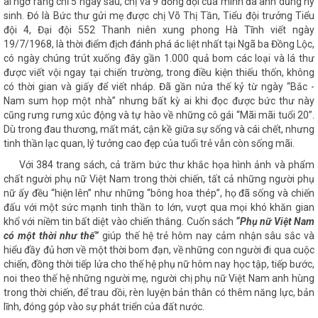
ai ngờ rằng chỉ 5 ngày sau, chị và 9 đồng đội của mình đã anh dũng hy
sinh. Đó là Bức thư gửi mẹ được chị Võ Thị Tần, Tiểu đội trưởng Tiểu
đội 4, Đại đội 552 Thanh niên xung phong Hà Tĩnh viết ngày
19/7/1968, là thời điểm địch đánh phá ác liệt nhất tại Ngã ba Đồng Lộc,
có ngày chúng trút xuống đây gần 1.000 quả bom các loại và lá thư
được viết vội ngay tại chiến trường, trong điều kiện thiếu thốn, không
có thời gian và giấy để viết nháp. Đã gần nửa thế kỷ từ ngày “Bắc -
Nam sum họp một nhà” nhưng bất kỳ ai khi đọc được bức thư này
cũng rưng rưng xúc động và tự hào về những cô gái “Mãi mãi tuổi 20”.
Dù trong đau thương, mất mát, cận kề giữa sự sống và cái chết, nhưng
tinh thần lạc quan, lý tưởng cao đẹp của tuổi trẻ vẫn còn sống mãi.
Với 384 trang sách, cả trăm bức thư khắc họa hình ảnh và phẩm
chất người phụ nữ Việt Nam trong thời chiến, tất cả những người phụ
nữ ấy đều “hiện lên” như những “bông hoa thép”, họ đã sống và chiến
đấu với một sức mạnh tinh thần to lớn, vượt qua mọi khó khăn gian
khổ với niềm tin bất diệt vào chiến thắng. Cuốn sách
“Phụ nữ Việt Nam
có một thời như thế”
giúp thế hệ trẻ hôm nay cảm nhận sâu sắc và
hiểu đầy đủ hơn về một thời bom đạn, về những con người đi qua cuộc
chiến, đồng thời tiếp lửa cho thế hệ phụ nữ hôm nay học tập, tiếp bước,
noi theo thế hệ những người mẹ, người chị phụ nữ Việt Nam anh hùng
trong thời chiến, để trau dồi, rèn luyện bản thân có thêm năng lực, bản
lĩnh, đóng góp vào sự phát triển của đất nước.