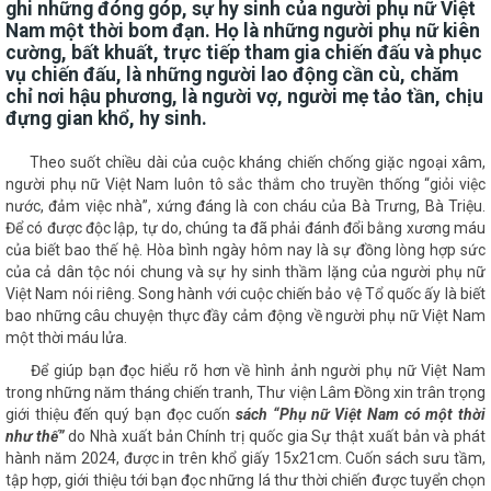
ghi những đóng góp, sự hy sinh của người phụ nữ Việt
Nam một thời bom đạn. Họ là những người phụ nữ kiên
cường, bất khuất, trực tiếp tham gia chiến đấu và phục
vụ chiến đấu, là những người lao động cần cù, chăm
chỉ nơi hậu phương, là người vợ, người mẹ tảo tần, chịu
đựng gian khổ, hy sinh.
Theo suốt chiều dài của cuộc kháng chiến chống giặc ngoại xâm,
người phụ nữ Việt Nam luôn tô sắc thắm cho truyền thống “giỏi việc
nước, đảm việc nhà”, xứng đáng là con cháu của Bà Trưng, Bà Triệu.
Để có được độc lập, tự do, chúng ta đã phải đánh đổi bằng xương máu
của biết bao thế hệ. Hòa bình ngày hôm nay là sự đồng lòng hợp sức
của cả dân tộc nói chung và sự hy sinh thầm lặng của người phụ nữ
Việt Nam nói riêng. Song hành với cuộc chiến bảo vệ Tổ quốc ấy là biết
bao những câu chuyện thực đầy cảm động về người phụ nữ Việt Nam
một thời máu lửa.
Để giúp bạn đọc hiểu rõ hơn về hình ảnh người phụ nữ Việt Nam
trong những năm tháng chiến tranh, Thư viện Lâm Đồng xin trân trọng
giới thiệu đến quý bạn đọc cuốn
sách
“
Phụ nữ Việt Nam có một thời
như thế
”
do Nhà xuất bản Chính trị quốc gia Sự thật xuất bản và phát
hành năm 2024, được in trên khổ giấy 15x21cm. Cuốn sách sưu tầm,
tập hợp, giới thiệu tới bạn đọc những lá thư thời chiến được tuyển chọn