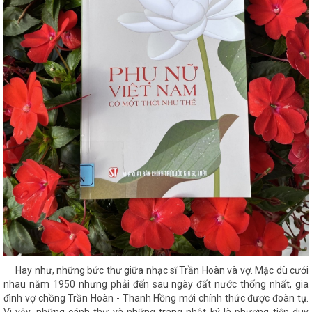
Hay như, những bức thư giữa nhạc sĩ Trần Hoàn và vợ. Mặc dù cưới
nhau năm 1950 nhưng phải đến sau ngày đất nước thống nhất, gia
đình vợ chồng Trần Hoàn - Thanh Hồng mới chính thức được đoàn tụ.
Vì vậy, những cánh thư và những trang nhật ký là phương tiện duy