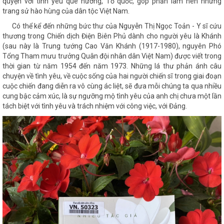
quyện với tình yêu quê hương, Tổ quốc, góp phần làm nên những
trang sử hào hùng của dân tộc Việt Nam.
Có thể kể đến những bức thư của Nguyễn Thị Ngọc Toản - Y sĩ cứu
thương trong Chiến dịch Điện Biên Phủ dành cho người yêu là Khánh
(sau này là Trung tướng Cao Văn Khánh (1917-1980), nguyên Phó
Tổng Tham mưu trưởng Quân đội nhân dân Việt Nam) được viết trong
thời gian từ năm 1954 đến năm 1973. Những lá thư phản ánh câu
chuyện về tình yêu, về cuộc sống của hai người chiến sĩ trong giai đoạn
cuộc chiến đang diễn ra vô cùng ác liệt, sẽ đưa mỗi chúng ta qua nhiều
cung bậc cảm xúc, là sự ngưỡng mộ tình yêu của anh chị chưa một lần
tách biệt với tình yêu và trách nhiệm với công việc, với Đảng.