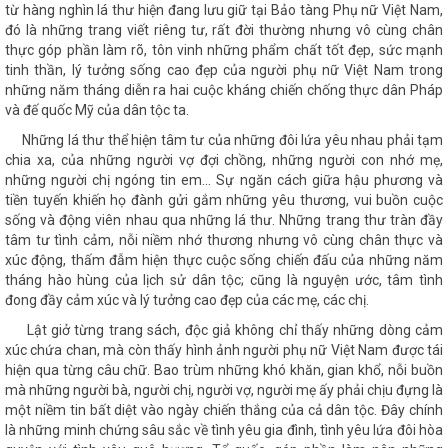
từ hàng nghìn lá thư hiện đang lưu giữ tại Bảo tàng Phụ nữ Việt Nam,
đó là những trang viết riêng tư, rất đời thường nhưng vô cùng chân
thực góp phần làm rõ, tôn vinh những phẩm chất tốt đẹp, sức mạnh
tinh thần, lý tưởng sống cao đẹp của người phụ nữ Việt Nam trong
những năm tháng diễn ra hai cuộc kháng chiến chống thực dân Pháp
và đế quốc Mỹ của dân tộc ta.
Những lá thư thể hiện tâm tư của những đôi lứa yêu nhau phải tạm
chia xa, của những người vợ đợi chồng, những người con nhớ mẹ,
những người chị ngóng tin em... Sự ngăn cách giữa hậu phương và
tiền tuyến khiến họ đành gửi gắm những yêu thương, vui buồn cuộc
sống và động viên nhau qua những lá thư. Những trang thư tràn đầy
tâm tư tình cảm, nỗi niềm nhớ thương nhưng vô cùng chân thực và
xúc động, thấm đẫm hiện thực cuộc sống chiến đấu của những năm
tháng hào hùng của lịch sử dân tộc; cũng là nguyện ước, tâm tình
đong đầy cảm xúc và lý tưởng cao đẹp của các mẹ, các chị.
Lật giở từng trang sách, độc giả không chỉ thấy những dòng cảm
xúc chứa chan, mà còn thấy hình ảnh người phụ nữ Việt Nam được tái
hiện qua từng câu chữ. Bao trùm những khó khăn, gian khổ, nỗi buồn
mà những người bà, người chị, người vợ, người mẹ ấy phải chịu đựng là
một niềm tin bất diệt vào ngày chiến thắng của cả dân tộc. Đây chính
là những minh chứng sâu sắc về tình yêu gia đình, tình yêu lứa đôi hòa