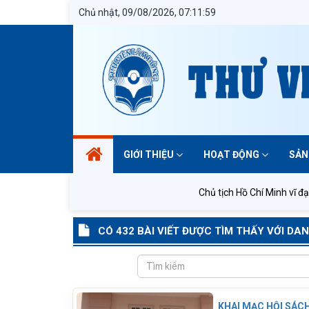
Chủ nhật, 09/08/2026, 07:12:00
GIỚI THIỆU
HOẠT ĐỘNG
SẢN
Chủ tịch Hồ Chí Minh vĩ đại sống 
CÓ 432 BÀI VIẾT ĐƯỢC TÌM THẤY VỚI DA
KHAI MẠC HỘI SÁCH