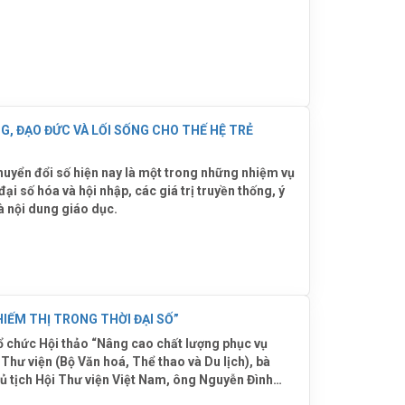
G, ĐẠO ĐỨC VÀ LỐI SỐNG CHO THẾ HỆ TRẺ
huyển đổi số hiện nay là một trong những nhiệm vụ
ại số hóa và hội nhập, các giá trị truyền thống, ý
à nội dung giáo dục.
ÂNG CAO CHẤT LƯỢNG PHỤC VỤ NGƯỜI KHIẾM THỊ TRONG THỜI ĐẠI SỐ”
tổ chức Hội thảo “Nâng cao chất lượng phục vụ
Thư viện (Bộ Văn hoá, Thể thao và Du lịch), bà
 tịch Hội Thư viện Việt Nam, ông Nguyễn Đình
n trong cả nước; các chuyên gia, lãnh đạo các