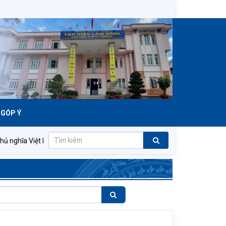
GÓP Ý
ĩa Việt Nam muôn năm!
Đảng Cộng sản Việt Nam quang vinh mu