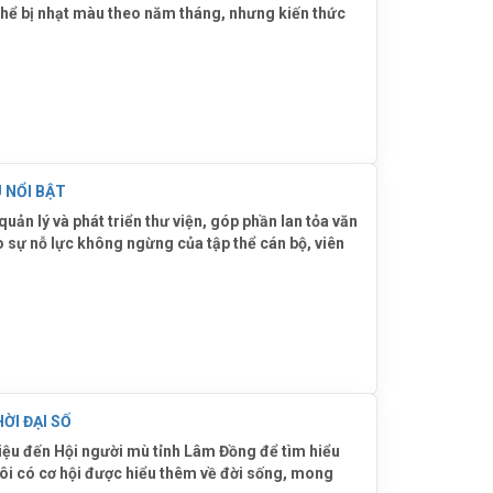
 thể bị nhạt màu theo năm tháng, nhưng kiến thức
VỚI NHIỀU THÀNH TỰU NỔI BẬT
n lý và phát triển thư viện, góp phần lan tỏa văn
sự nỗ lực không ngừng của tập thể cán bộ, viên
ỜI ĐẠI SỐ
iệu đến Hội người mù tỉnh Lâm Đồng để tìm hiểu
ôi có cơ hội được hiểu thêm về đời sống, mong