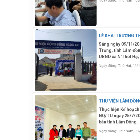
Ngày đăng: Thứ Năm, 05
ngành có liên quan, 
LỄ KHAI TRƯƠNG T
Sáng ngày 09/11/202
Trọng, tỉnh Lâm Đồn
UBND xã N'Thol Hạ;
đồng Ngọc An cùng 1
Ngày đăng: Thứ Hai, 11/
Thực hiện Kế hoạch 
NQ/TU ngày 25/7/202
bàn tỉnh Lâm Đồng.
Ngày đăng: Thứ Năm, 31