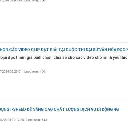
8/2024 02:05:49
|
Lượt xem: 606
ỌN CÁC VIDEO CLIP ĐẠT GIẢI TẠI CUỘC THI ĐẠI SỨ VĂN HÓA ĐỌC
 bạn đọc tham gia bình chọn, chia sẻ cho các video clip mình yêu thíc
7/2024 02:25:01
|
Lượt xem: 406
DỤNG I-SPEED ĐỂ NÂNG CAO CHẤT LƯỢNG DỊCH VỤ DI ĐỘNG 4G
06/2024 10:12:28
|
Lượt xem: 513