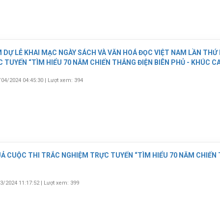
 DỰ LỄ KHAI MẠC NGÀY SÁCH VÀ VĂN HOÁ ĐỌC VIỆT NAM LẦN THỨ
TUYẾN “TÌM HIỂU 70 NĂM CHIẾN THẮNG ĐIỆN BIÊN PHỦ - KHÚC C
ĐỌC
/04/2024 04:45:30
|
Lượt xem: 394
Ả CUỘC THI TRẮC NGHIỆM TRỰC TUYẾN “TÌM HIỂU 70 NĂM CHIẾN T
03/2024 11:17:52
|
Lượt xem: 399