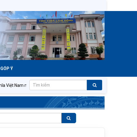
GÓP Ý
ệt Nam muôn năm!
Đảng Cộng sản Việt Nam quang vinh muôn nă