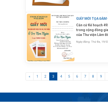
GIẤY MỜI TỌA ĐÀM 
Căn cứ Kế hoạch 492
trong cộng đồng gi
của Thư viện Lâm Đồ
phẩm "Ở Trọ Non Ngà
Ngày đăng: Thứ Ba, 19/0
số 14 Trần Phú, phư
«
1
2
3
4
5
6
7
8
9