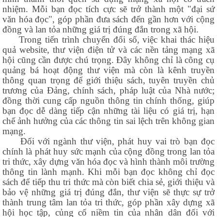
nhiệm. Mỗi bạn đọc tích cực sẽ trở thành một "đại sứ
văn hóa đọc", góp phần đưa sách đến gần hơn với cộng
đồng và lan tỏa những giá trị đúng đắn trong xã hội.
Trong tiến trình chuyển đổi số, việc khai thác hiệu
quả website, thư viện điện tử và các nền tảng mạng xã
hội cũng cần được chú trọng. Đây không chỉ là công cụ
quảng bá hoạt động thư viện mà còn là kênh truyền
thông quan trọng để giới thiệu sách, tuyên truyền chủ
trương của Đảng, chính sách, pháp luật của Nhà nước;
đồng thời cung cấp nguồn thông tin chính thống, giúp
bạn đọc dễ dàng tiếp cận những tài liệu có giá trị, hạn
chế ảnh hưởng của các thông tin sai lệch trên không gian
mạng.
Đối với ngành thư viện, phát huy vai trò bạn đọc
chính là phát huy sức mạnh của cộng đồng trong lan tỏa
tri thức, xây dựng văn hóa đọc và hình thành môi trường
thông tin lành mạnh. Khi mỗi bạn đọc không chỉ đọc
sách để tiếp thu tri thức mà còn biết chia sẻ, giới thiệu và
bảo vệ những giá trị đúng đắn, thư viện sẽ thực sự trở
thành trung tâm lan tỏa tri thức, góp phần xây dựng xã
hội học tập, củng cố niềm tin của nhân dân đối với