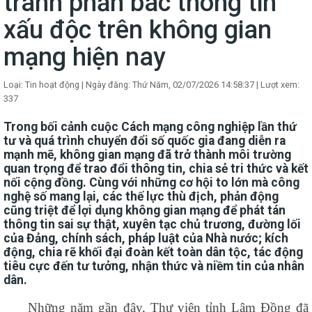
tranh phản bác thông tin
xấu độc trên không gian
mạng hiện nay
Loại: Tin hoạt động
|
Ngày đăng: Thứ Năm, 02/07/2026 14:58:37
|
Lượt xem:
337
Trong bối cảnh cuộc Cách mạng công nghiệp lần thứ
tư và quá trình chuyển đổi số quốc gia đang diễn ra
mạnh mẽ, không gian mạng đã trở thành môi trường
quan trọng để trao đổi thông tin, chia sẻ tri thức và kết
nối cộng đồng. Cùng với những cơ hội to lớn mà công
nghệ số mang lại, các thế lực thù địch, phản động
cũng triệt để lợi dụng không gian mạng để phát tán
thông tin sai sự thật, xuyên tạc chủ trương, đường lối
của Đảng, chính sách, pháp luật của Nhà nước; kích
động, chia rẽ khối đại đoàn kết toàn dân tộc, tác động
tiêu cực đến tư tưởng, nhận thức và niềm tin của nhân
dân.
Những năm gần đây, Thư viện tỉnh Lâm Đồng đã