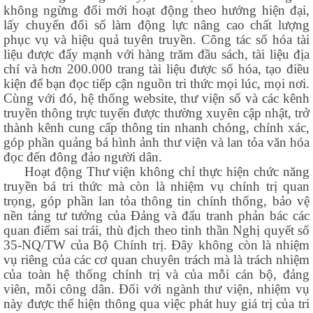
không ngừng đổi mới hoạt động theo hướng hiện đại,
lấy chuyển đổi số làm động lực nâng cao chất lượng
phục vụ và hiệu quả tuyên truyền. Công tác số hóa tài
liệu được đẩy mạnh với hàng trăm đầu sách, tài liệu địa
chí và hơn 200.000 trang tài liệu được số hóa, tạo điều
kiện để bạn đọc tiếp cận nguồn tri thức mọi lúc, mọi nơi.
Cùng với đó, hệ thống website, thư viện số và các kênh
truyền thông trực tuyến được thường xuyên cập nhật, trở
thành kênh cung cấp thông tin nhanh chóng, chính xác,
góp phần quảng bá hình ảnh thư viện và lan tỏa văn hóa
đọc đến đông đảo người dân.
Hoạt động Thư viện không chỉ thực hiện chức năng
truyền bá tri thức mà còn là nhiệm vụ chính trị quan
trọng, góp phần lan tỏa thông tin chính thống, bảo vệ
nền tảng tư tưởng của Đảng và đấu tranh phản bác các
quan điểm sai trái, thù địch theo tinh thần Nghị quyết số
35-NQ/TW của Bộ Chính trị. Đây không
còn là nhiệm
vụ riêng của các cơ quan chuyên trách mà là trách nhiệm
của toàn hệ thống chính trị và của mỗi cán bộ, đảng
viên, mỗi công dân. Đối với ngành thư viện, nhiệm vụ
này được thể hiện thông qua việc phát huy giá trị của tri