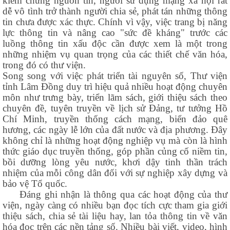
kiểm chứng nguồn tin, người sử dụng mạng xã hội rất
dễ vô tình trở thành người chia sẻ, phát tán những thông
tin chưa được xác thực. Chính vì vậy, việc trang bị năng
lực thông tin và nâng cao "sức đề kháng" trước các
luồng thông tin xấu độc cần được xem là một trong
những nhiệm vụ quan trọng của các thiết chế văn hóa,
trong đó có thư viện.
Song song với việc phát triển tài nguyên số, Thư viện
tỉnh Lâm Đồng duy trì hiệu quả nhiều hoạt động chuyên
môn như trưng bày, triển lãm sách, giới thiệu sách theo
chuyên đề, tuyên truyền về lịch sử Đảng, tư tưởng Hồ
Chí Minh, truyền thống cách mạng, biển đảo quê
hương, các ngày lễ lớn của đất nước và địa phương. Đây
không chỉ là những hoạt động nghiệp vụ mà còn là hình
thức giáo dục truyền thống, góp phần củng cố niềm tin,
bồi dưỡng lòng yêu nước, khơi dậy tinh thần trách
nhiệm của mỗi công dân đối với sự nghiệp xây dựng và
bảo vệ Tổ quốc.
Đáng ghi nhận là thông qua các hoạt động của thư
viện, ngày càng có nhiều bạn đọc tích cực tham gia giới
thiệu sách, chia sẻ tài liệu hay, lan tỏa thông tin về văn
hóa đọc trên các nền tảng số. Nhiều bài viết, video, hình