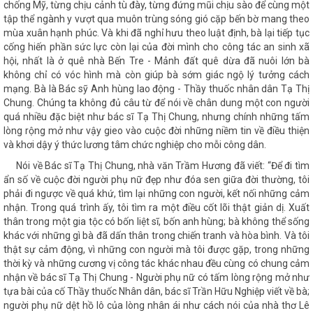
chống Mỹ, từng chịu cảnh tù đày, từng đứng mũi chịu sào để cùng một
tập thể ngành y vượt qua muôn trùng sóng gió cặp bến bờ mang theo
mùa xuân hạnh phúc. Và khi đã nghỉ hưu theo luật định, bà lại tiếp tục
cống hiến phần sức lực còn lại của đời mình cho công tác an sinh xã
hội, nhất là ở quê nhà Bến Tre - Mảnh đất quê dừa đã nuôi lớn bà
không chỉ có vóc hình mà còn giúp bà sớm giác ngộ lý tưởng cách
mạng. Bà là Bác sỹ Anh hùng lao động - Thầy thuốc nhân dân Tạ Thị
Chung. Chúng ta không đủ câu từ để nói về chân dung một con người
quá nhiều đặc biệt như bác sĩ Tạ Thị Chung, nhưng chính những tấm
lòng rộng mở như vậy gieo vào cuộc đời những niềm tin về điều thiện
và khơi dậy ý thức lương tâm chức nghiệp cho mỗi công dân.
Nói về Bác sĩ Tạ Thị Chung, nhà văn Trầm Hương đã viết: “Để đi tìm
ẩn số về cuộc đời người phụ nữ đẹp như đóa sen giữa đời thường, tôi
phải đi ngược về quá khứ, tìm lại những con người, kết nối những cảm
nhận. Trong quá trình ấy, tôi tìm ra một điều cốt lõi thật giản dị. Xuất
thân trong một gia tộc có bốn liệt sĩ, bốn anh hùng; bà không thể sống
khác với những gì bà đã dấn thân trong chiến tranh và hòa bình. Và tôi
thật sự cảm động, vì những con người mà tôi được gặp, trong những
thời kỳ và những cương vị công tác khác nhau đều cùng có chung cảm
nhận về bác sĩ Tạ Thị Chung - Người phụ nữ có tấm lòng rộng mở như
tựa bài của cố Thầy thuốc Nhân dân, bác sĩ Trần Hữu Nghiệp viết về bà;
người phụ nữ dệt hồ lô của lòng nhân ái như cách nói của nhà thơ Lê