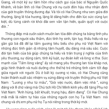
Giang, về một kỹ sư tâm hồn như cách gọi của bác sĩ Nguyễn Quốc
Khánh, về bản lĩnh cô Hai Chung với nụ cười đôn hậu như nhận định
của giới truyền thông đương đại. Và tôi cô Hai Chung như sen giữa đời
thường, lặng lẽ tỏa hương, lặng lẽ dâng hiến cho đến lúc sức cùng lực
kiệt, dù từng cánh rời khỏi đài sen vẫn tận hiến, quấn quýt với cuộc
đời…”
Thông điệp mà cuốn sách muốn lan tỏa đến chúng ta bằng tình yêu
thương con người sâu thẳm, đức tính hy sinh, tận tụy, thấu hiểu và sự
gần gũi bà đã để lại tấm gương tiêu biểu cho phụ nữ Việt Nam với
những đức tính giản dị những tâm huyết, dịu dàng mà sâu sắc. Cuộc
đời tận hiến của bà giúp chúng ta hiểu và trân trọng ý nghĩa của tình
yêu thương, sự dũng cảm, tính kỷ luật, sự đoàn kết và lòng vị tha. Sức
mạnh của “Tấm lòng vàng” ấy sẽ mang yêu thương lan tỏa khắp nơi,
giúp hình thành và nuôi dưỡng cho thế hệ trẻ những tình cảm tốt đẹp
giữa người với người. Dù ở bất kỳ cương vị nào, cô Hai Chung cũng
hoàn thành xuất sắc nhiệm vụ xứng đáng với truyền thống phụ nữ Việt
Nam : “Lương y như từ mẫu”, “Giỏi việc nước, đảm việc nhà ”, xứng
đáng với 8 chữ vàng mà Chủ tịch Hồ Chí Minh kính yêu đã tặng Phụ nữ
Việt Nam: “Anh hùng, bất khuất, trung hậu, đảm đang”. Cô Hai Chung
mãi mãi là niềm tự hào của những người con họ Tạ Việt Nam nói
chung và chị em phụ nữ họ Tạ nói riêng trong thời kỳ mới.