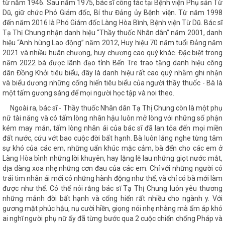
từ năm 1946. Sau năm 1975, bác sĩ công tác tại Bệnh viện Phụ sản Từ
Dũ, giữ chức Phó Giám đốc, Bí thư Đảng ủy Bệnh viện. Từ năm 1998
đến năm 2016 là Phó Giám đốc Làng Hòa Bình, Bệnh viện Từ Dũ. Bác sĩ
Tạ Thị Chung nhận danh hiệu “Thầy thuốc Nhân dân” năm 2001, danh
hiệu “Anh hùng Lao động” năm 2012, Huy hiệu 70 năm tuổi Đảng năm
2021 và nhiều huân chương, huy chương cao quý khác. Đặc biệt trong
năm 2022 bà được lãnh đạo tỉnh Bến Tre trao tặng danh hiệu công
dân Đồng Khởi tiêu biểu, đây là danh hiệu rất cao quý nhằm ghi nhận
và biểu dương những cống hiến tiêu biểu của người thầy thuốc - Bà là
một tấm gương sáng để mọi người học tập và noi theo.
Ngoài ra, bác sĩ - Thầy thuốc Nhân dân Tạ Thị Chung còn là một phụ
nữ tài năng và có tấm lòng nhân hậu luôn mở lòng với những số phận
kém may mắn, tấm lòng nhân ái của bác sĩ đã lan tỏa đến mọi miền
đất nước, cứu vớt bao cuộc đời bất hạnh. Bà luôn lắng nghe từng tâm
sự khó của các em, những uẩn khúc mặc cảm, bà đến cho các em ở
Làng Hòa bình những lời khuyên, hay lặng lẽ lau những giọt nước mắt,
dịa dàng xoa nhẹ những cơn đau của các em. Chỉ với những người có
trái tim nhân ái mới có những hành động như thế, và chỉ có bà mới làm
được như thế. Có thể nói rằng bác sĩ Tạ Thị Chung luôn yêu thương
những mảnh đời bất hạnh và cống hiến rất nhiều cho ngành y. Với
gương mặt phúc hậu, nụ cười hiền, giọng nói nhẹ nhàng mà ấm áp khó
ai nghĩ người phụ nữ ấy đã từng bước qua 2 cuộc chiến chống Pháp và