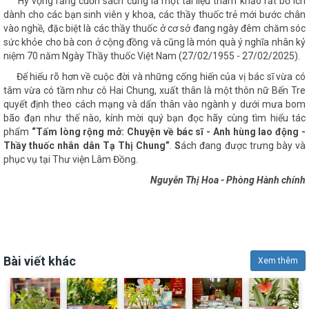
Hy vọng rằng cuốn sách cũng là một tài liệu tham khảo rất bổ ích
dành cho các bạn sinh viên y khoa, các thầy thuốc trẻ mới bước chân
vào nghề, đặc biệt là các thầy thuốc ở cơ sở đang ngày đêm chăm sóc
sức khỏe cho bà con ở cộng đồng và cũng là món quà ý nghĩa nhân kỷ
niệm 70 năm Ngày Thầy thuốc Việt Nam (27/02/1955 - 27/02/2025).
Để hiểu rõ hơn về cuộc đời và những cống hiến của vị bác sĩ vừa có
tâm vừa có tầm như cô Hai Chung, xuất thân là một thôn nữ Bến Tre
quyết định theo cách mạng và dấn thân vào ngành y dưới mưa bom
bão đạn như thế nào, kính mời quý bạn đọc hãy cùng tìm hiểu tác
phẩm
“
Tấm lòng rộng mở: Chuyện về bác sĩ - Anh hùng lao động
-
Thầy thuốc nhân dân Tạ Thị Chung
”
.
S
ách đang được trưng bày và
phục vụ tại Thư viện Lâm Đồng.
Nguyễn Thị Hoa - Phòng Hành chính
Bài viết khác
Xem thêm