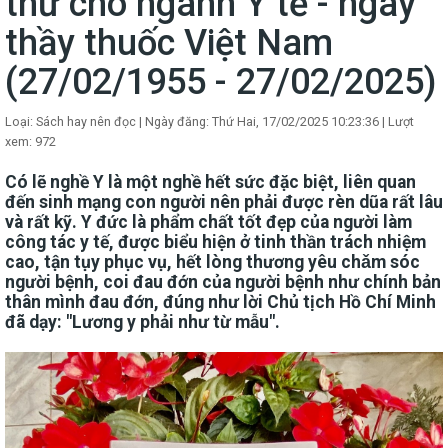
thư cho ngành Y tế - ngày
thầy thuốc Việt Nam
(27/02/1955 - 27/02/2025)
Loại: Sách hay nên đọc
|
Ngày đăng: Thứ Hai, 17/02/2025 10:23:36
|
Lượt
xem: 972
Có lẽ nghề Y là một nghề hết sức đặc biệt, liên quan
đến sinh mạng con người nên phải được rèn dũa rất lâu
và rất kỹ. Y đức là phẩm chất tốt đẹp của người làm
công tác y tế, được biểu hiện ở tinh thần trách nhiệm
cao, tận tụy phục vụ, hết lòng thương yêu chǎm sóc
người bệnh, coi đau đớn của người bệnh như chính bản
thân mình đau đớn, đúng như lời Chủ tịch Hồ Chí Minh
đã dạy: "Lương y phải như từ mẫu".