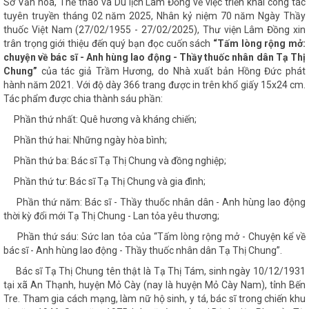
Sở Văn hóa, Thể thao và Du lịch Lâm Đồng về việc triển khai công tác
tuyên truyền tháng 02 năm 2025, Nhân kỷ niệm 70 năm Ngày Thầy
thuốc Việt Nam (27/02/1955 - 27/02/2025), Thư viện Lâm Đồng xin
trân trọng giới thiệu đến quý bạn đọc cuốn sách
“
Tấm lòng rộng mở:
chuyện về bác sĩ - Anh hùng lao động
-
Thầy thuốc nhân dân Tạ Thị
Chung
”
của tác giả Trầm Hương, do Nhà xuất bản Hồng Đức phát
hành năm 2021. Với độ dày 366 trang được in trên khổ giấy 15x24 cm.
Tác phẩm được chia thành sáu phần:
Phần thứ nhất: Quê hương và kháng chiến;
Phần thứ hai: Những ngày hòa bình;
Phần thứ ba: Bác sĩ Tạ Thị Chung và đồng nghiệp;
Phần thứ tư: Bác sĩ Tạ Thị Chung và gia đình;
Phần thứ năm: Bác sĩ - Thầy thuốc nhân dân - Anh hùng lao động
thời kỳ đổi mới Tạ Thị Chung - Lan tỏa yêu thương;
Phần thứ sáu: Sức lan tỏa của “Tấm lòng rộng mở - Chuyện kể về
bác sĩ - Anh hùng lao động - Thầy thuốc nhân dân Tạ Thị Chung”.
Bác sĩ Tạ Thị Chung tên thật là Tạ Thị Tám, sinh ngày 10/12/1931
tại xã An Thạnh, huyện Mỏ Cày (nay là huyện Mỏ Cày Nam), tỉnh Bến
Tre. Tham gia cách mạng, làm nữ hộ sinh, y tá, bác sĩ trong chiến khu