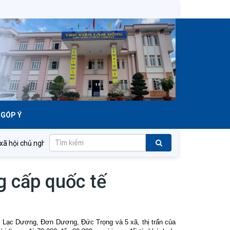
GÓP Ý
hội chủ nghĩa Việt Nam muôn năm!
Đảng Cộng sản Việt Nam qua
g cấp quốc tế
n: Lạc Dương, Đơn Dương, Đức Trọng và 5 xã, thị trấn của