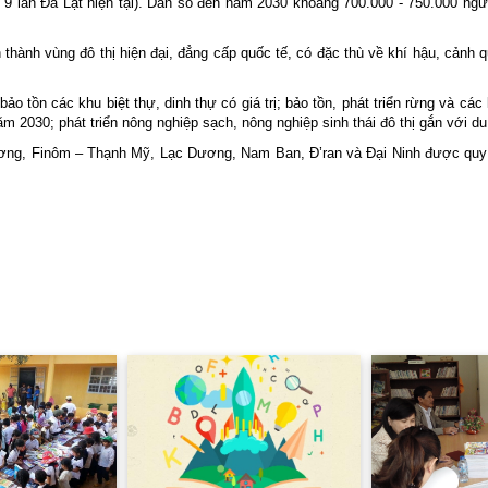
 9 lần Đà Lạt hiện tại). Dân số đến năm 2030 khoảng 700.000 - 750.000 ngư
thành vùng đô thị hiện đại, đẳng cấp quốc tế, có đặc thù về khí hậu, cảnh q
ảo tồn các khu biệt thự, dinh thự có giá trị; bảo tồn, phát triển rừng và cá
ăm 2030; phát triển nông nghiệp sạch, nông nghiệp sinh thái đô thị gắn với d
hương, Finôm – Thạnh Mỹ, Lạc Dương, Nam Ban, Đ’ran và Đại Ninh được quy 