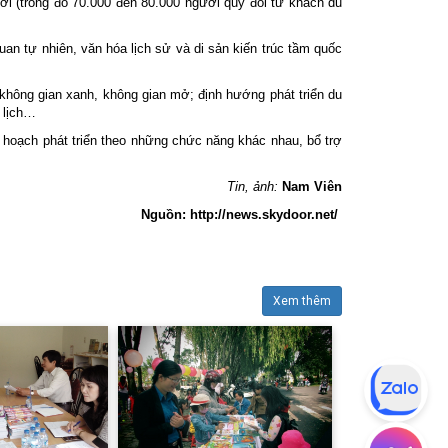
ời (trong đó 70.000 đến 80.000 người quy đổi từ khách du
uan tự nhiên, văn hóa lịch sử và di sản kiến trúc tầm quốc
c không gian xanh, không gian mở; định hướng phát triển du
u lịch…
hoạch phát triển theo những chức năng khác nhau, bổ trợ
Tin, ảnh:
Nam Viên
Nguồn: http://news.skydoor.net/
Xem thêm