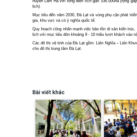
huyện Lâm Hà với tổng diện tích gần 336.000ha (rộng gấp
lịch).
Mục tiêu đến năm 2030, Đà Lạt và vùng phụ cận phát triển 
gia, khu vực và có ý nghĩa quốc tế.
Quy hoạch cũng nhấn mạnh việc bảo tồn di sản kiến trúc, b
lịch với mục tiêu đón khoảng 9 - 10 triệu lượt khách vào n
Các đô thị vệ tinh của Đà Lạt gồm: Liên Nghĩa – Liên K
cho đô thị trung tâm Đà Lạt.
Bài viết khác