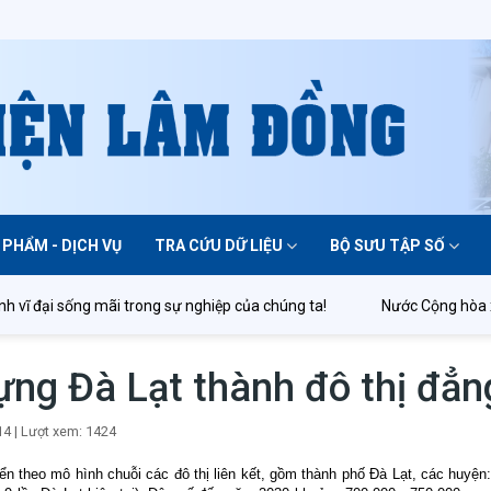
 PHẨM - DỊCH VỤ
TRA CỨU DỮ LIỆU
BỘ SƯU TẬP SỐ
vĩ đại sống mãi trong sự nghiệp của chúng ta!
Nước Cộng hòa xã 
ng Đà Lạt thành đô thị đẳn
14
|
Lượt xem: 1424
ển theo mô hình chuỗi các đô thị liên kết, gồm thành phố Đà Lạt, các huyệ